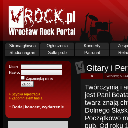
Strona główna
Ogłoszenia
Koncerty
Zesp
Studia nagrań
Salki prób
Patronat
Rela
Gitary i Pe
User:
Hasło:
»
Wrocław, 50-44
Zapamiętaj mnie
Twórczynią i a
jest Pani Beat
> Szybka rejestracja
> Zapomnialem hasla
twarz znają c
+ Dodaj koncert, wydarzenie
Dolnego Śląska 
Początkowo mie
pub. Od roku 1