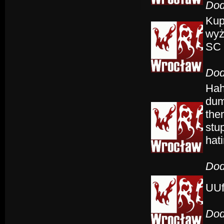
Dod
Kup
wyż
SC 
Dod
Hah
dumb
the
stu
hat
Dod
UUf
Dod