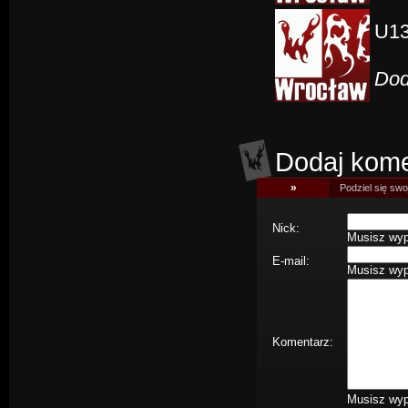
U13
Dod
Dodaj kome
»
Podziel się swoj
Nick:
Musisz wype
E-mail:
Musisz wype
Komentarz:
Musisz wype