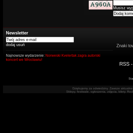
Musisz wype
Newsletter
Znaki to
Najnowsze wydarzenie:
Norweski Kvelertak zagra autorski
koncert we Wrocławiu!
RSS -
Sta
Dziękujemy za odwiedziny. Zawsze aktualne 
Sklepy, festiwale, ogłoszenia, zdjęcia, bilety. R