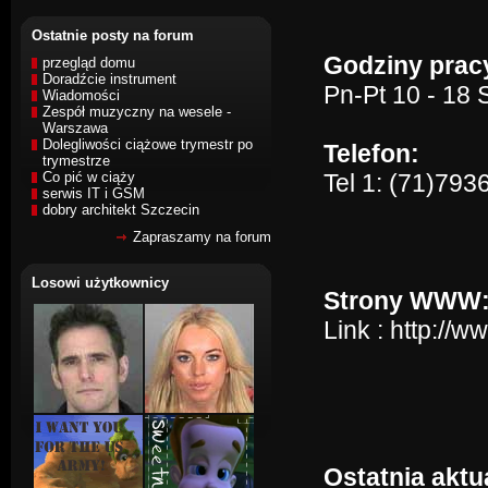
Ostatnie posty na forum
Godziny prac
przegląd domu
Doradźcie instrument
Pn-Pt 10 - 18 
Wiadomości
Zespół muzyczny na wesele -
Warszawa
Dolegliwości ciążowe trymestr po
Telefon:
trymestrze
Co pić w ciąży
Tel 1: (71)793
serwis IT i GSM
dobry architekt Szczecin
Zapraszamy na forum
Losowi użytkownicy
Strony WWW
Link :
http://ww
Ostatnia aktua