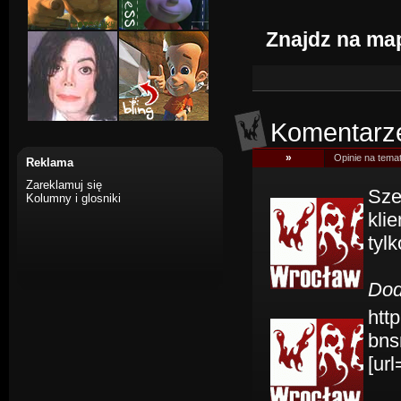
Znajdz na ma
Komentarz
»
Opinie na temat
Reklama
Zareklamuj się
Sze
Kolumny i glosniki
kli
tyl
Dod
htt
bns
[ur