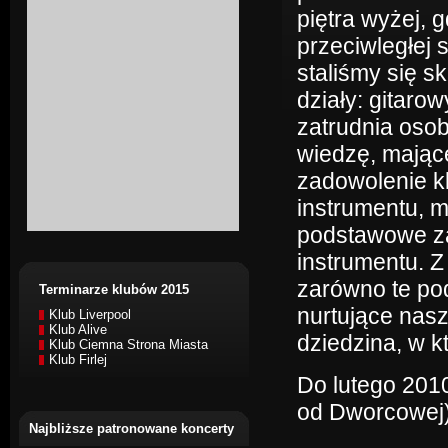
piętra wyżej, g
przeciwległej 
staliśmy się 
działy: gitaro
zatrudnia oso
wiedzę, mając
zadowolenie kl
instrumentu, 
podstawowe za
instrumentu. 
zarówno te pod
Terminarze klubów 2015
nurtujące nasz
Klub Liverpool
Klub Alive
dziedzina, w kt
Klub Ciemna Strona Miasta
Klub Firlej
Do lutego 2010
od Dworcowej)
Najbliższe patronowane koncerty