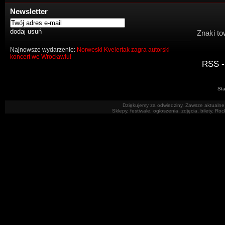
Newsletter
Znaki to
Najnowsze wydarzenie:
Norweski Kvelertak zagra autorski
koncert we Wrocławiu!
RSS -
Sta
Dziękujemy za odwiedziny. Zawsze aktualne 
Sklepy, festiwale, ogłoszenia, zdjęcia, bilety. R