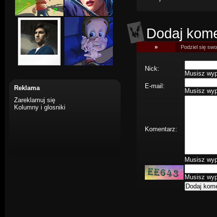
Dodaj kome
»
Podziel się swoj
Nick:
Musisz wype
E-mail:
Reklama
Musisz wype
Zareklamuj się
Kolumny i glosniki
Komentarz:
Musisz wype
Musisz wype