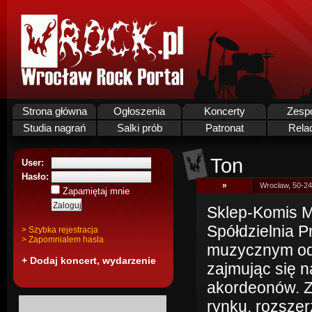
Strona główna
Ogłoszenia
Koncerty
Zesp
Studia nagrań
Salki prób
Patronat
Rela
Ton
User:
Hasło:
»
Wrocław, 50-24
Zapamiętaj mnie
Sklep-Komis 
Spółdzielnia P
> Szybka rejestracja
> Zapomnialem hasla
muzycznym od
+ Dodaj koncert, wydarzenie
zajmując się n
akordeonów. Z
rynku, rozsze