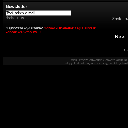
Newsletter
Znaki to
Najnowsze wydarzenie:
Norweski Kvelertak zagra autorski
koncert we Wrocławiu!
RSS -
Sta
Dziękujemy za odwiedziny. Zawsze aktualne 
Sklepy, festiwale, ogłoszenia, zdjęcia, bilety. R