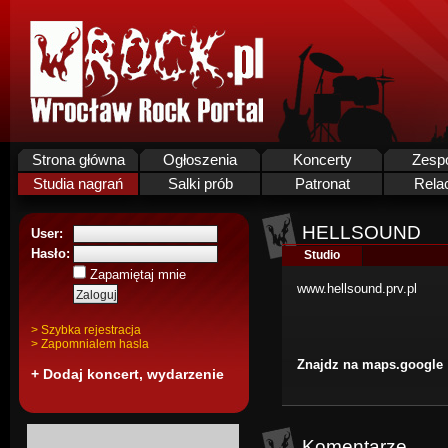
Strona główna
Ogłoszenia
Koncerty
Zesp
Studia nagrań
Salki prób
Patronat
Rela
HELLSOUND
User:
Hasło:
Studio
Zapamiętaj mnie
www.hellsound.prv.pl
> Szybka rejestracja
> Zapomnialem hasla
Znajdz na maps.google
+ Dodaj koncert, wydarzenie
Komentarze