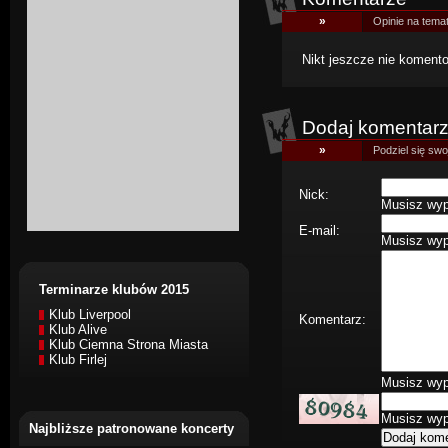
»
Opinie na temat
Nikt jeszcze nie komentow
Dodaj komentar
»
Podziel się swoj
Nick:
Musisz wype
E-mail:
Musisz wype
Terminarze klubów 2015
Klub Liverpool
Komentarz:
Klub Alive
Klub Ciemna Strona Miasta
Klub Firlej
Musisz wype
Musisz wype
Najbliższe patronowane koncerty