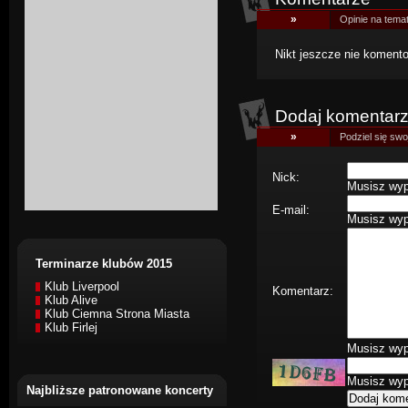
»
Opinie na temat
Nikt jeszcze nie komentow
Dodaj komentar
»
Podziel się swoj
Nick:
Musisz wype
E-mail:
Musisz wype
Terminarze klubów 2015
Klub Liverpool
Komentarz:
Klub Alive
Klub Ciemna Strona Miasta
Klub Firlej
Musisz wype
Musisz wype
Najbliższe patronowane koncerty