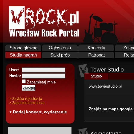
Strona główna
Ogłoszenia
Koncerty
Zesp
Studia nagrań
Salki prób
Patronat
Rela
Tower Studio
User:
Hasło:
Studio
Zapamiętaj mnie
www.towerstudio.pl
> Szybka rejestracja
> Zapomnialem hasla
Znajdz na maps.google
+ Dodaj koncert, wydarzenie
Komentarze