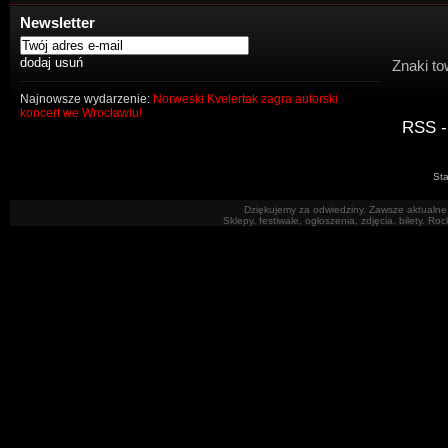
Newsletter
Znaki to
Najnowsze wydarzenie:
Norweski Kvelertak zagra autorski
koncert we Wrocławiu!
RSS -
Sta
Dziękujemy za odwiedziny. Zawsze aktualne 
Sklepy, festiwale, ogłoszenia, zdjęcia, bilety. R