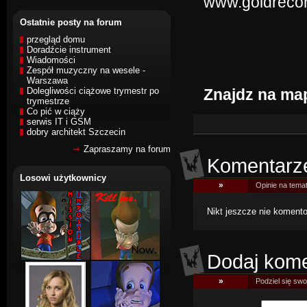
www.goldrecor
Ostatnie posty na forum
przegląd domu
Doradźcie instrument
Wiadomości
Zespół muzyczny na wesele -
Warszawa
Dolegliwości ciążowe trymestr po
Znajdz na ma
trymestrze
Co pić w ciąży
serwis IT i GSM
dobry architekt Szczecin
Zapraszamy na forum
Komentarz
Losowi użytkownicy
»
Opinie na temat
Nikt jeszcze nie komentow
Dodaj kome
»
Podziel się swoj