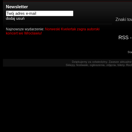
Newsletter
Znaki to
Najnowsze wydarzenie:
Norweski Kvelertak zagra autorski
koncert we Wrocławiu!
RSS -
Sta
Dziękujemy za odwiedziny. Zawsze aktualne 
Sklepy, festiwale, ogłoszenia, zdjęcia, bilety. R