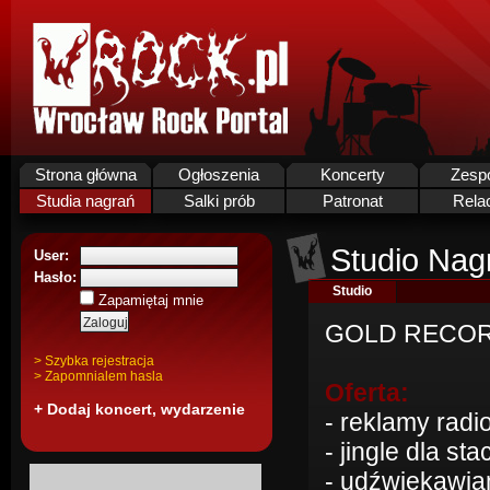
Strona główna
Ogłoszenia
Koncerty
Zesp
Studia nagrań
Salki prób
Patronat
Rela
Studio Nag
User:
Hasło:
Studio
Zapamiętaj mnie
GOLD RECORDS
> Szybka rejestracja
> Zapomnialem hasla
Oferta:
+ Dodaj koncert, wydarzenie
- reklamy radi
- jingle dla st
- udźwiękawiam