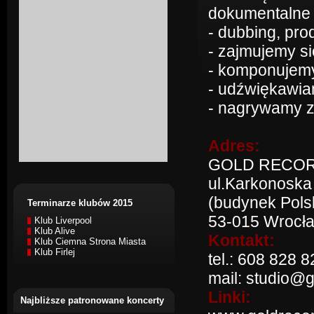
dokumentalne
- dubbing, pro
- zajmujemy s
- komponujemy
- udźwiękawia
- nagrywamy z
Adres:
GOLD RECO
ul.Karkonoska
(budynek Pols
Terminarze klubów 2015
53-015 Wrocł
Klub Liverpool
Klub Alive
Kontakt:
Klub Ciemna Strona Miasta
Klub Firlej
tel.: 608 828 8
mail: studio@g
Linki:
Najbliższe patronowane koncerty