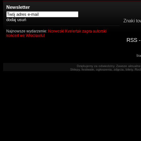
Newsletter
Znaki to
Najnowsze wydarzenie:
Norweski Kvelertak zagra autorski
koncert we Wrocławiu!
RSS -
Sta
Dziękujemy za odwiedziny. Zawsze aktualne 
Sklepy, festiwale, ogłoszenia, zdjęcia, bilety. R