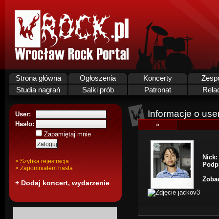
Strona główna
Ogłoszenia
Koncerty
Zesp
Studia nagrań
Salki prób
Patronat
Rela
Informacje o use
User:
Hasło:
»
Zapamiętaj mnie
Nick:
> Szybka rejestracja
Podp
> Zapomnialem hasla
Zobac
+ Dodaj koncert, wydarzenie