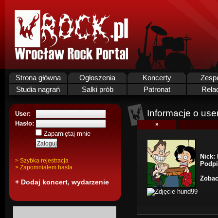
Strona główna
Ogłoszenia
Koncerty
Zesp
Studia nagrań
Salki prób
Patronat
Rela
Informacje o use
User:
Hasło:
»
Zapamiętaj mnie
Nick:
> Szybka rejestracja
Podpi
> Zapomnialem hasla
Zobac
+ Dodaj koncert, wydarzenie