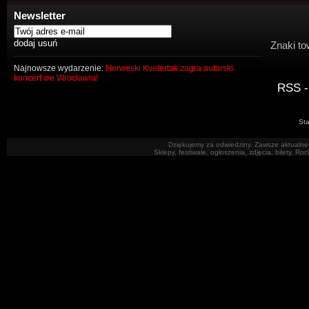
Newsletter
Znaki to
Najnowsze wydarzenie:
Norweski Kvelertak zagra autorski
koncert we Wrocławiu!
RSS -
Sta
Dziękujemy za odwiedziny. Zawsze aktualne 
Sklepy, festiwale, ogłoszenia, zdjęcia, bilety. R