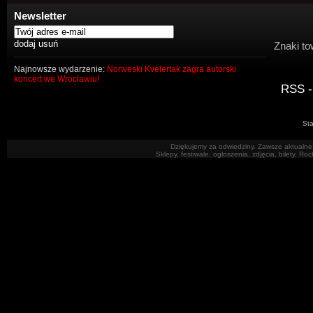
Newsletter
Znaki to
Najnowsze wydarzenie:
Norweski Kvelertak zagra autorski
koncert we Wrocławiu!
RSS -
Sta
Dziękujemy za odwiedziny. Zawsze aktualne 
Sklepy, festiwale, ogłoszenia, zdjęcia, bilety. R