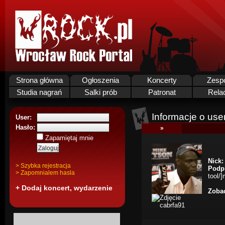
Strona główna
Ogłoszenia
Koncerty
Zesp
Studia nagrań
Salki prób
Patronat
Rela
Informacje o use
User:
Hasło:
»
Zapamiętaj mnie
Nick:
> Szybka rejestracja
Podp
> Zapomnialem hasla
tool/
+ Dodaj koncert, wydarzenie
Zobac