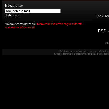
Newsletter
Znaki to
Najnowsze wydarzenie:
Norweski Kvelertak zagra autorski
koncert we Wrocławiu!
RSS -
Sta
Dziękujemy za odwiedziny. Zawsze aktualne 
Sklepy, festiwale, ogłoszenia, zdjęcia, bilety. R