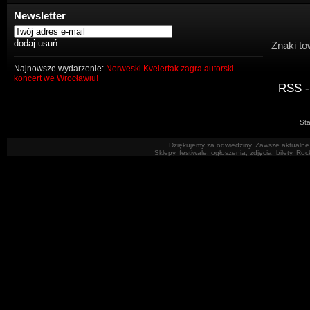
Newsletter
Znaki to
Najnowsze wydarzenie:
Norweski Kvelertak zagra autorski
koncert we Wrocławiu!
RSS -
Sta
Dziękujemy za odwiedziny. Zawsze aktualne 
Sklepy, festiwale, ogłoszenia, zdjęcia, bilety. R