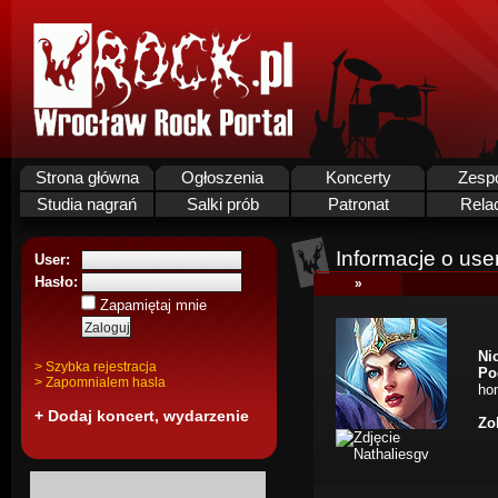
Strona główna
Ogłoszenia
Koncerty
Zesp
Studia nagrań
Salki prób
Patronat
Rela
Informacje o use
User:
Hasło:
»
Zapamiętaj mnie
Ni
> Szybka rejestracja
Po
> Zapomnialem hasla
hom
+ Dodaj koncert, wydarzenie
Zo