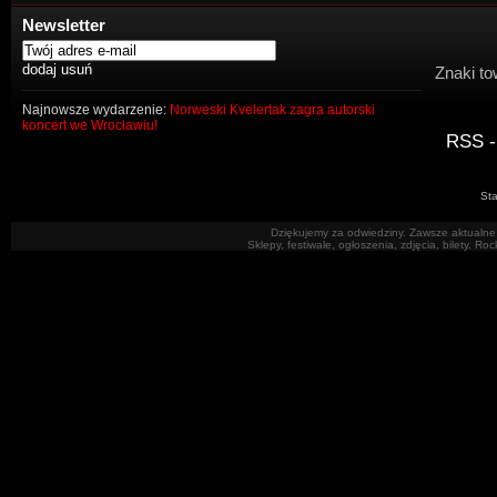
Newsletter
Znaki to
Najnowsze wydarzenie:
Norweski Kvelertak zagra autorski
koncert we Wrocławiu!
RSS -
Sta
Dziękujemy za odwiedziny. Zawsze aktualne 
Sklepy, festiwale, ogłoszenia, zdjęcia, bilety. R