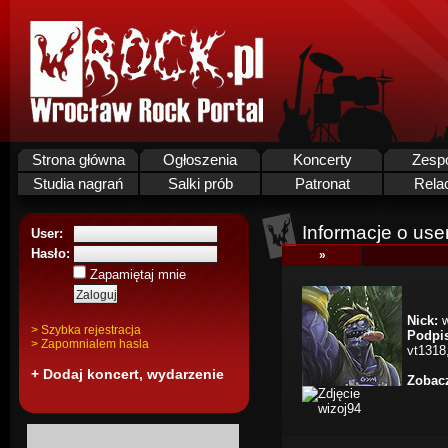
Strona główna
Ogłoszenia
Koncerty
Zesp
Studia nagrań
Salki prób
Patronat
Rela
Informacje o use
User:
Hasło:
»
Zapamiętaj mnie
Nick:
w
> Szybka rejestracja
Podpi
> Zapomnialem hasla
vt1318
+ Dodaj koncert, wydarzenie
Zobacz