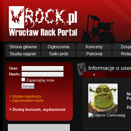
Strona główna
Ogłoszenia
Koncerty
Zesp
Studia nagrań
Salki prób
Patronat
Rela
Informacje o use
User:
Hasło:
»
Zapamiętaj mnie
Ni
> Szybka rejestracja
Po
> Zapomnialem hasla
Zo
+ Dodaj koncert, wydarzenie