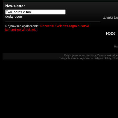
Newsletter
Znaki to
Najnowsze wydarzenie:
Norweski Kvelertak zagra autorski
koncert we Wrocławiu!
RSS -
Sta
Dziękujemy za odwiedziny. Zawsze aktualne 
Sklepy, festiwale, ogłoszenia, zdjęcia, bilety. R