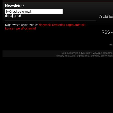
Newsletter
Znaki to
Najnowsze wydarzenie:
Norweski Kvelertak zagra autorski
koncert we Wrocławiu!
RSS -
Sta
Dziękujemy za odwiedziny. Zawsze aktualne 
Sklepy, festiwale, ogłoszenia, zdjęcia, bilety. R