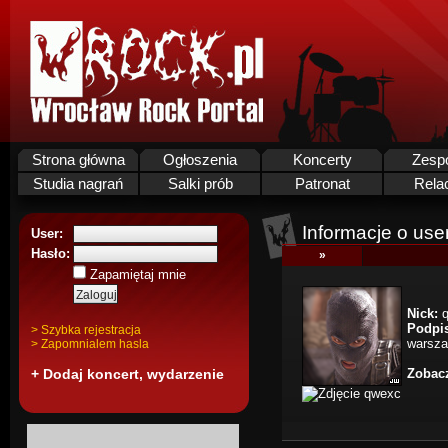
Strona główna
Ogłoszenia
Koncerty
Zesp
Studia nagrań
Salki prób
Patronat
Rela
Informacje o use
User:
Hasło:
»
Zapamiętaj mnie
Nick:
q
Podpi
> Szybka rejestracja
warsza
> Zapomnialem hasla
+ Dodaj koncert, wydarzenie
Zobacz