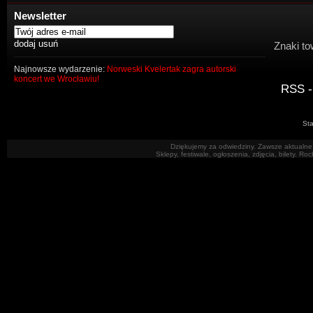
Newsletter
Znaki to
Najnowsze wydarzenie:
Norweski Kvelertak zagra autorski
koncert we Wrocławiu!
RSS -
Sta
Dziękujemy za odwiedziny. Zawsze aktualne 
Sklepy, festiwale, ogłoszenia, zdjęcia, bilety. R