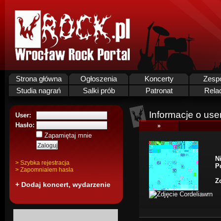
Strona główna
Ogłoszenia
Koncerty
Zesp
Studia nagrań
Salki prób
Patronat
Rela
Informacje o use
User:
Hasło:
»
Zapamiętaj mnie
N
> Szybka rejestracja
P
> Zapomnialem hasla
Z
+ Dodaj koncert, wydarzenie