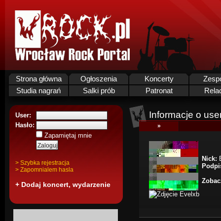
Strona główna
Ogłoszenia
Koncerty
Zesp
Studia nagrań
Salki prób
Patronat
Rela
Informacje o use
User:
Hasło:
»
Zapamiętaj mnie
Nick:
E
> Szybka rejestracja
Podpi
> Zapomnialem hasla
Zobacz
+ Dodaj koncert, wydarzenie