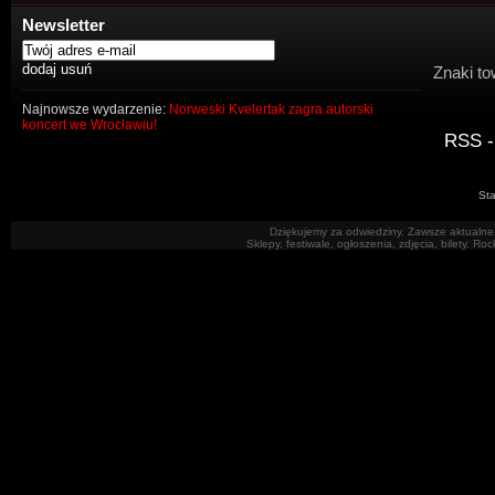
Newsletter
Znaki to
Najnowsze wydarzenie:
Norweski Kvelertak zagra autorski
koncert we Wrocławiu!
RSS -
Sta
Dziękujemy za odwiedziny. Zawsze aktualne 
Sklepy, festiwale, ogłoszenia, zdjęcia, bilety. R