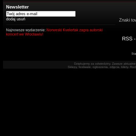
Newsletter
Znaki to
Najnowsze wydarzenie:
Norweski Kvelertak zagra autorski
koncert we Wrocławiu!
RSS -
Sta
Dziękujemy za odwiedziny. Zawsze aktualne 
Sklepy, festiwale, ogłoszenia, zdjęcia, bilety. R