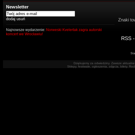
Newsletter
Znaki to
Najnowsze wydarzenie:
Norweski Kvelertak zagra autorski
koncert we Wrocławiu!
RSS -
Sta
Dziękujemy za odwiedziny. Zawsze aktualne 
Sklepy, festiwale, ogłoszenia, zdjęcia, bilety. R