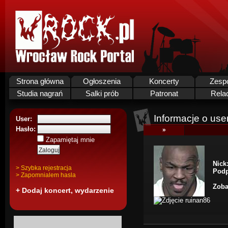
Strona główna
Ogłoszenia
Koncerty
Zesp
Studia nagrań
Salki prób
Patronat
Rela
Informacje o use
User:
Hasło:
»
Zapamiętaj mnie
Nick
> Szybka rejestracja
Podp
> Zapomnialem hasla
Zoba
+ Dodaj koncert, wydarzenie