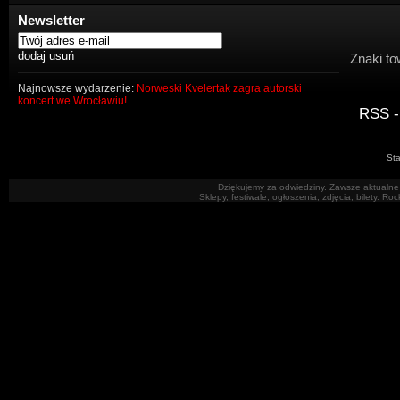
Newsletter
Znaki to
Najnowsze wydarzenie:
Norweski Kvelertak zagra autorski
koncert we Wrocławiu!
RSS -
Sta
Dziękujemy za odwiedziny. Zawsze aktualne 
Sklepy, festiwale, ogłoszenia, zdjęcia, bilety. R