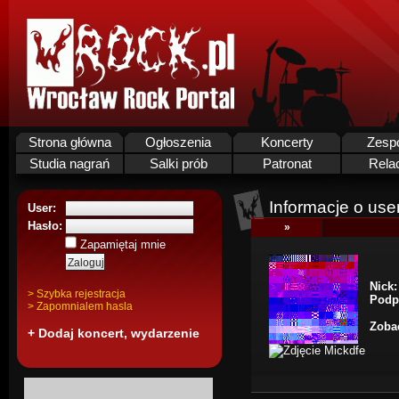
Strona główna
Ogłoszenia
Koncerty
Zesp
Studia nagrań
Salki prób
Patronat
Rela
Informacje o use
User:
Hasło:
»
Zapamiętaj mnie
Nick:
> Szybka rejestracja
Podp
> Zapomnialem hasla
Zobac
+ Dodaj koncert, wydarzenie