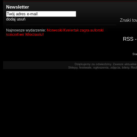
Newsletter
Znaki to
Najnowsze wydarzenie:
Norweski Kvelertak zagra autorski
koncert we Wrocławiu!
RSS -
Sta
Dziękujemy za odwiedziny. Zawsze aktualne 
Sklepy, festiwale, ogłoszenia, zdjęcia, bilety. R