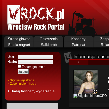
Strona główna
Ogłoszenia
Koncerty
Zesp
Studia nagrań
Salki prób
Patronat
Rela
Informacje o use
User:
Hasło:
»
Zapamiętaj mnie
> Szybka rejestracja
> Zapomnialem hasla
+ Dodaj koncert, wydarzenie