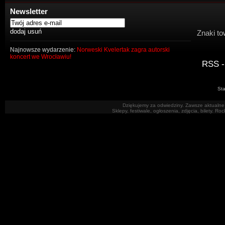
Newsletter
Znaki to
Najnowsze wydarzenie:
Norweski Kvelertak zagra autorski
koncert we Wrocławiu!
RSS -
Sta
Dziękujemy za odwiedziny. Zawsze aktualne 
Sklepy, festiwale, ogłoszenia, zdjęcia, bilety. R