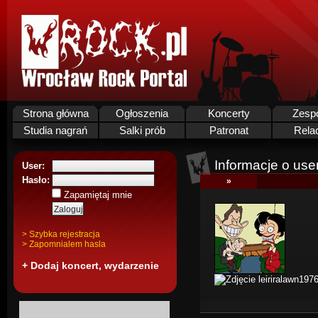
Strona główna
Ogłoszenia
Koncerty
Zesp
Studia nagrań
Salki prób
Patronat
Rela
Informacje o use
User:
Hasło:
»
Zapamiętaj mnie
> Szybka rejestracja
> Zapomnialem hasla
+ Dodaj koncert, wydarzenie