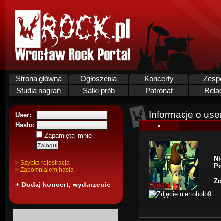
Strona główna
Ogłoszenia
Koncerty
Zesp
Studia nagrań
Salki prób
Patronat
Rela
Informacje o use
User:
Hasło:
»
Zapamiętaj mnie
Ni
> Szybka rejestracja
Po
> Zapomnialem hasla
Zo
+ Dodaj koncert, wydarzenie