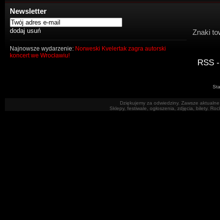
Newsletter
Znaki to
Najnowsze wydarzenie:
Norweski Kvelertak zagra autorski
koncert we Wrocławiu!
RSS -
Sta
Dziękujemy za odwiedziny. Zawsze aktualne 
Sklepy, festiwale, ogłoszenia, zdjęcia, bilety. R