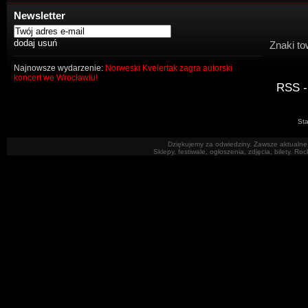
Newsletter
Znaki to
Najnowsze wydarzenie:
Norweski Kvelertak zagra autorski
koncert we Wrocławiu!
RSS -
Sta
Dziękujemy za odwiedziny. Zawsze aktualne 
Sklepy, festiwale, ogłoszenia, zdjęcia, bilety. R