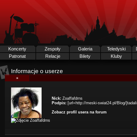
Koncerty
Zespoły
Galeria
Teledyski
Patronat
Relacje
Bilety
Kluby
Informacje o userze
»
Nick:
Zoaffafdrns
Podpis:
[url=http://meski-swiat24.pl/Blog/]tadalis
Zobacz profil usera na forum