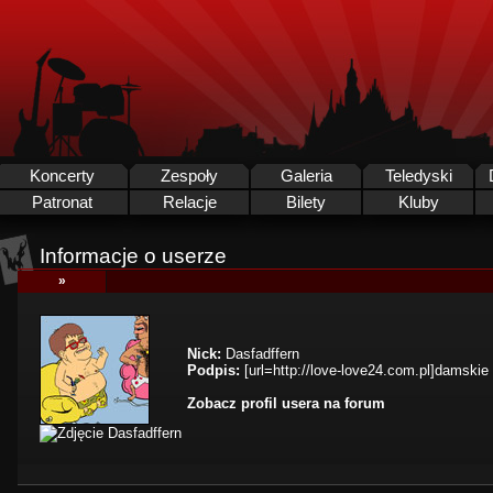
Koncerty
Zespoły
Galeria
Teledyski
Patronat
Relacje
Bilety
Kluby
Informacje o userze
»
Nick:
Dasfadffern
Podpis:
[url=http://love-love24.com.pl]damskie s
Zobacz profil usera na forum