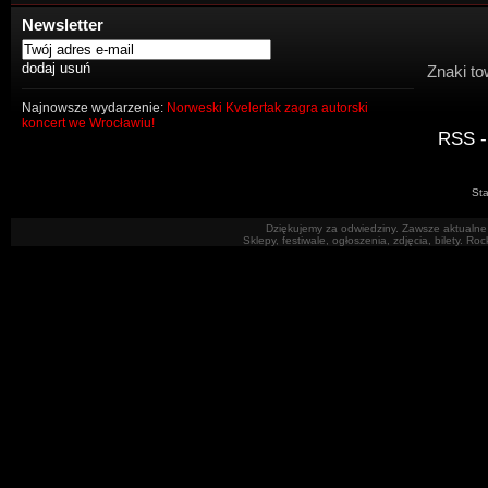
Newsletter
Znaki to
Najnowsze wydarzenie:
Norweski Kvelertak zagra autorski
koncert we Wrocławiu!
RSS -
Sta
Dziękujemy za odwiedziny. Zawsze aktualne 
Sklepy, festiwale, ogłoszenia, zdjęcia, bilety. R