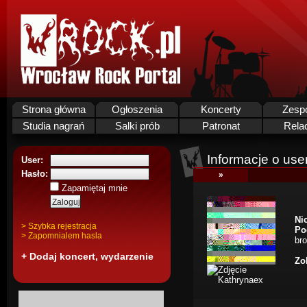
Strona główna
Ogłoszenia
Koncerty
Zesp
Studia nagrań
Salki prób
Patronat
Rela
Informacje o use
User:
Hasło:
»
Zapamiętaj mnie
Ni
> Szybka rejestracja
Po
> Zapomnialem hasla
bro
+ Dodaj koncert, wydarzenie
Zo