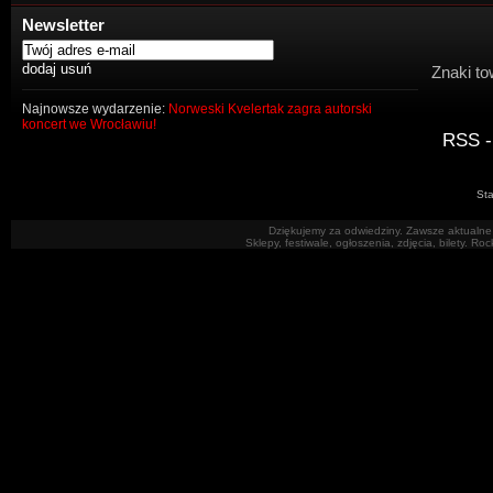
Newsletter
Znaki to
Najnowsze wydarzenie:
Norweski Kvelertak zagra autorski
koncert we Wrocławiu!
RSS -
Sta
Dziękujemy za odwiedziny. Zawsze aktualne 
Sklepy, festiwale, ogłoszenia, zdjęcia, bilety. R