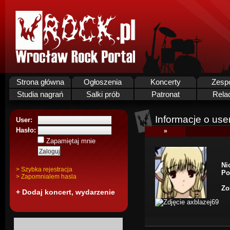
Strona główna
Ogłoszenia
Koncerty
Zesp
Studia nagrań
Salki prób
Patronat
Rela
Informacje o use
User:
Hasło:
»
Zapamiętaj mnie
Ni
> Szybka rejestracja
Po
> Zapomnialem hasla
Zo
+ Dodaj koncert, wydarzenie