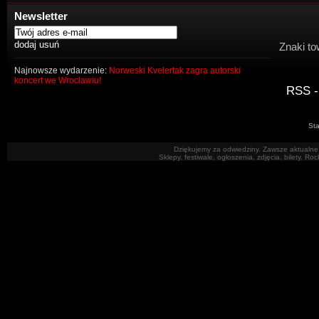
Newsletter
Znaki to
Najnowsze wydarzenie:
Norweski Kvelertak zagra autorski
koncert we Wrocławiu!
RSS -
Sta
Dziękujemy za odwiedziny. Zawsze aktualne 
Sklepy, festiwale, ogłoszenia, zdjęcia, bilety. R