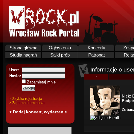
Strona główna
Ogłoszenia
Koncerty
Zesp
Studia nagrań
Salki prób
Patronat
Rela
Informacje o use
User:
Hasło:
»
Zapamiętaj mnie
Nick:
E
> Szybka rejestracja
Podpi
> Zapomnialem hasla
Zobacz
+ Dodaj koncert, wydarzenie