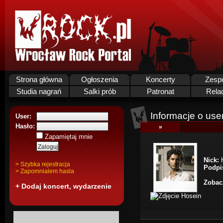
Strona główna
Ogłoszenia
Koncerty
Zesp
Studia nagrań
Salki prób
Patronat
Rela
Informacje o use
User:
Hasło:
»
Zapamiętaj mnie
Nick:
H
> Szybka rejestracja
Podpi
> Zapomnialem hasla
Zobacz
+ Dodaj koncert, wydarzenie