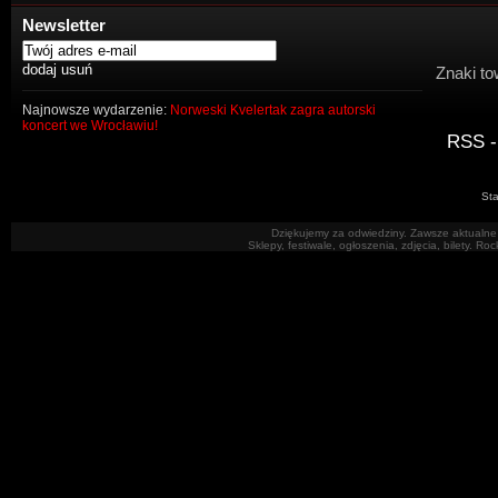
Newsletter
Znaki to
Najnowsze wydarzenie:
Norweski Kvelertak zagra autorski
koncert we Wrocławiu!
RSS -
Sta
Dziękujemy za odwiedziny. Zawsze aktualne 
Sklepy, festiwale, ogłoszenia, zdjęcia, bilety. R