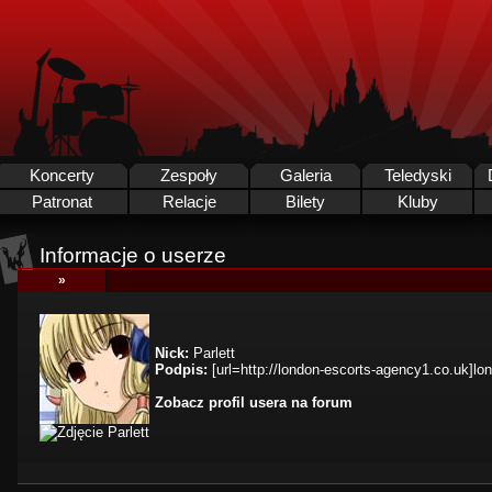
Koncerty
Zespoły
Galeria
Teledyski
Patronat
Relacje
Bilety
Kluby
Informacje o userze
»
Nick:
Parlett
Podpis:
[url=http://london-escorts-agency1.co.uk]lo
Zobacz profil usera na forum