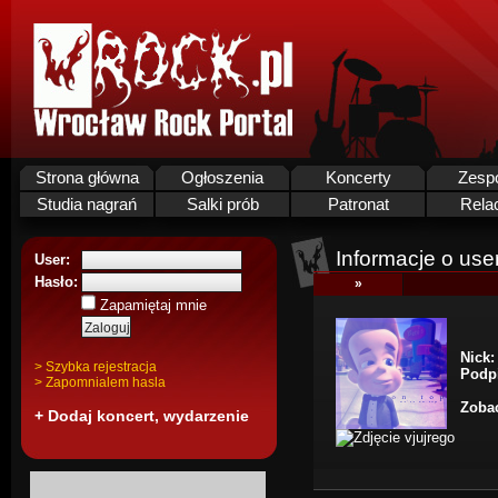
Strona główna
Ogłoszenia
Koncerty
Zesp
Studia nagrań
Salki prób
Patronat
Rela
Informacje o use
User:
Hasło:
»
Zapamiętaj mnie
Nick:
> Szybka rejestracja
Podp
> Zapomnialem hasla
Zobac
+ Dodaj koncert, wydarzenie