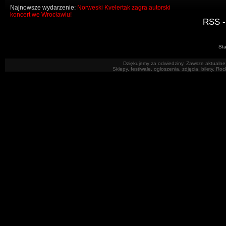
Najnowsze wydarzenie:
Norweski Kvelertak zagra autorski
koncert we Wrocławiu!
RSS -
Sta
Dziękujemy za odwiedziny. Zawsze aktualne 
Sklepy, festiwale, ogłoszenia, zdjęcia, bilety. R