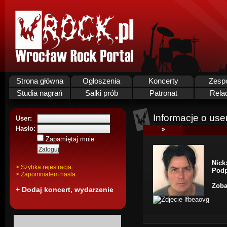
Strona główna
Ogłoszenia
Koncerty
Zesp
Studia nagrań
Salki prób
Patronat
Rela
Informacje o use
User:
Hasło:
»
Zapamiętaj mnie
Nick
> Szybka rejestracja
Podp
> Zapomnialem hasla
Zoba
+ Dodaj koncert, wydarzenie