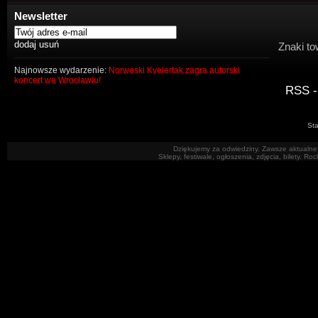
Newsletter
Znaki to
Najnowsze wydarzenie:
Norweski Kvelertak zagra autorski
koncert we Wrocławiu!
RSS -
Sta
Dziękujemy za odwiedziny. Zawsze aktualne 
Sklepy, festiwale, ogłoszenia, zdjęcia, bilety. R