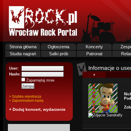
Strona główna
Ogłoszenia
Koncerty
Zesp
Studia nagrań
Salki prób
Patronat
Rela
Informacje o use
User:
Hasło:
»
Zapamiętaj mnie
Nic
> Szybka rejestracja
Pod
> Zapomnialem hasla
Zob
+ Dodaj koncert, wydarzenie