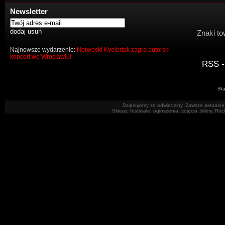
Newsletter
Znaki to
Najnowsze wydarzenie:
Norweski Kvelertak zagra autorski
koncert we Wrocławiu!
RSS -
Sta
Dziękujemy za odwiedziny. Zawsze aktualne 
Sklepy, festiwale, ogłoszenia, zdjęcia, bilety. R