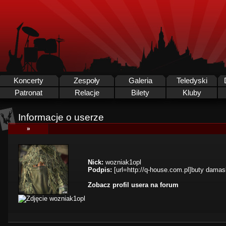
Koncerty
Zespoły
Galeria
Teledyski
Patronat
Relacje
Bilety
Kluby
Informacje o userze
»
Nick:
wozniak1opl
Podpis:
[url=http://q-house.com.pl]buty damask
Zobacz profil usera na forum