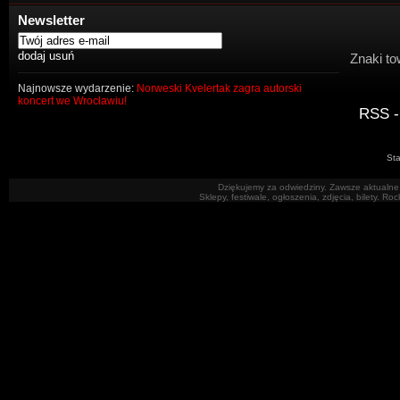
Newsletter
Znaki to
Najnowsze wydarzenie:
Norweski Kvelertak zagra autorski
koncert we Wrocławiu!
RSS -
Sta
Dziękujemy za odwiedziny. Zawsze aktualne 
Sklepy, festiwale, ogłoszenia, zdjęcia, bilety. R