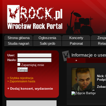
Strona główna
Ogłoszenia
Koncerty
Zesp
Studia nagrań
Salki prób
Patronat
Rela
Informacje o use
User:
Hasło:
»
Zapamiętaj mnie
Nick:
B
> Szybka rejestracja
Podpi
> Zapomnialem hasla
Zobac
+ Dodaj koncert, wydarzenie