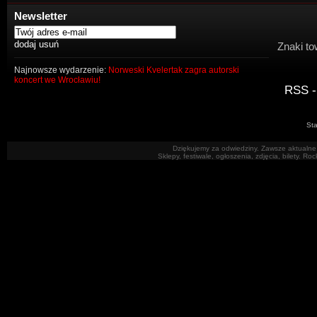
Newsletter
Znaki to
Najnowsze wydarzenie:
Norweski Kvelertak zagra autorski
koncert we Wrocławiu!
RSS -
Sta
Dziękujemy za odwiedziny. Zawsze aktualne 
Sklepy, festiwale, ogłoszenia, zdjęcia, bilety. R