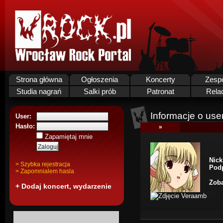
Strona główna
Ogłoszenia
Koncerty
Zesp
Studia nagrań
Salki prób
Patronat
Rela
Informacje o use
User:
Hasło:
»
Zapamiętaj mnie
Nick
> Szybka rejestracja
Podp
> Zapomnialem hasla
Zoba
+ Dodaj koncert, wydarzenie