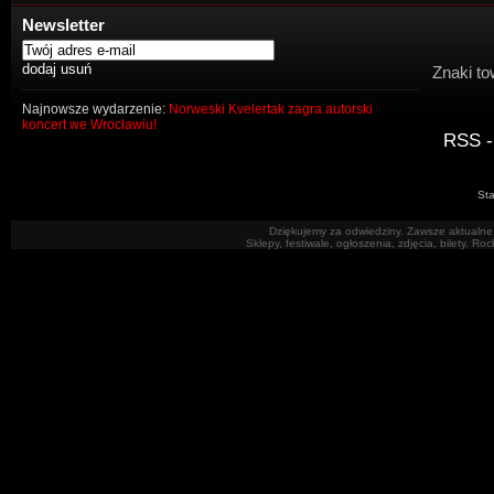
Newsletter
Znaki to
Najnowsze wydarzenie:
Norweski Kvelertak zagra autorski
koncert we Wrocławiu!
RSS -
Sta
Dziękujemy za odwiedziny. Zawsze aktualne 
Sklepy, festiwale, ogłoszenia, zdjęcia, bilety. R