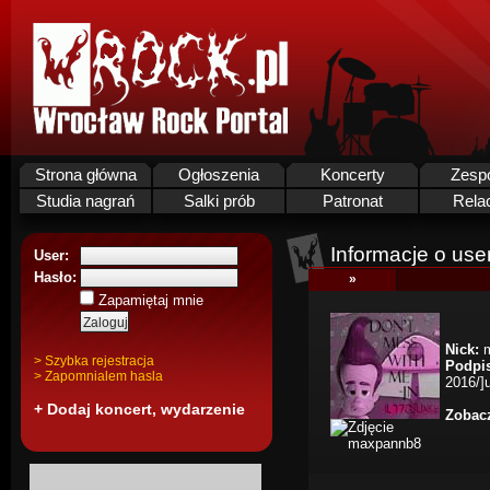
Strona główna
Ogłoszenia
Koncerty
Zesp
Studia nagrań
Salki prób
Patronat
Rela
Informacje o use
User:
Hasło:
»
Zapamiętaj mnie
Nick:
m
> Szybka rejestracja
Podpi
> Zapomnialem hasla
2016/]u
+ Dodaj koncert, wydarzenie
Zobacz