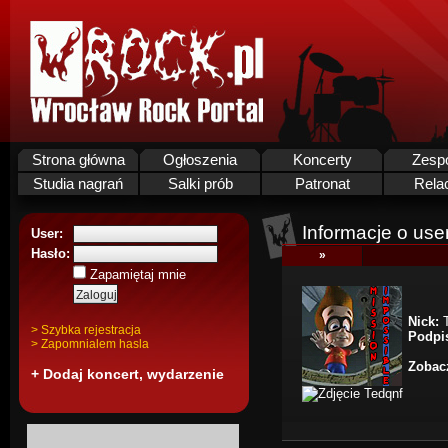
Strona główna
Ogłoszenia
Koncerty
Zesp
Studia nagrań
Salki prób
Patronat
Rela
Informacje o use
User:
Hasło:
»
Zapamiętaj mnie
Nick:
T
> Szybka rejestracja
Podpi
> Zapomnialem hasla
Zobacz
+ Dodaj koncert, wydarzenie