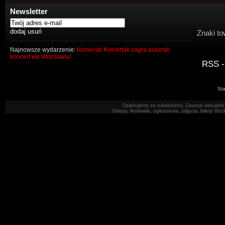
Newsletter
Znaki to
Najnowsze wydarzenie:
Norweski Kvelertak zagra autorski
koncert we Wrocławiu!
RSS -
Sta
Dziękujemy za odwiedziny. Zawsze aktualne 
Sklepy, festiwale, ogłoszenia, zdjęcia, bilety. R