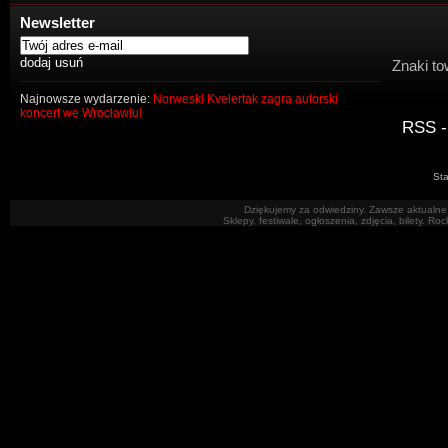
Newsletter
Znaki to
Najnowsze wydarzenie:
Norweski Kvelertak zagra autorski
koncert we Wrocławiu!
RSS -
Sta
Dziękujemy za odwiedziny. Zawsze aktualne 
Sklepy, festiwale, ogłoszenia, zdjęcia, bilety. R