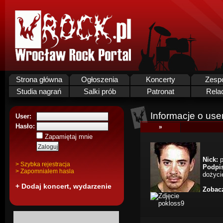
Strona główna
Ogłoszenia
Koncerty
Zesp
Studia nagrań
Salki prób
Patronat
Rela
Informacje o use
User:
Hasło:
»
Zapamiętaj mnie
Nick:
p
> Szybka rejestracja
Podpi
> Zapomnialem hasla
dożycie
+ Dodaj koncert, wydarzenie
Zobacz