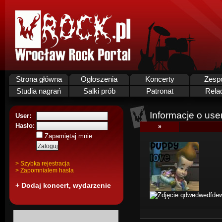
Strona główna
Ogłoszenia
Koncerty
Zesp
Studia nagrań
Salki prób
Patronat
Rela
Informacje o use
User:
Hasło:
»
Zapamiętaj mnie
> Szybka rejestracja
> Zapomnialem hasla
+ Dodaj koncert, wydarzenie