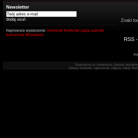
Newsletter
Znaki to
Najnowsze wydarzenie:
Norweski Kvelertak zagra autorski
koncert we Wrocławiu!
RSS -
Sta
Dziękujemy za odwiedziny. Zawsze aktualne 
Sklepy, festiwale, ogłoszenia, zdjęcia, bilety. R