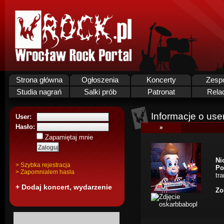
Strona główna
Ogłoszenia
Koncerty
Zesp
Studia nagrań
Salki prób
Patronat
Rela
Informacje o use
User:
Hasło:
»
Zapamiętaj mnie
Ni
> Szybka rejestracja
Po
> Zapomnialem hasla
tra
+ Dodaj koncert, wydarzenie
Zo