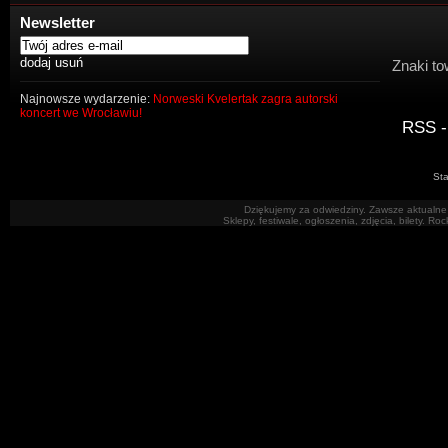
Newsletter
Znaki to
Najnowsze wydarzenie:
Norweski Kvelertak zagra autorski
koncert we Wrocławiu!
RSS -
Sta
Dziękujemy za odwiedziny. Zawsze aktualne 
Sklepy, festiwale, ogłoszenia, zdjęcia, bilety. R