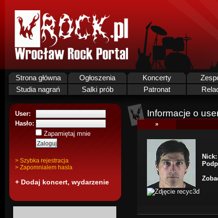
Strona główna
Ogłoszenia
Koncerty
Zesp
Studia nagrań
Salki prób
Patronat
Rela
Informacje o use
User:
Hasło:
»
Zapamiętaj mnie
Nick:
> Szybka rejestracja
Podp
> Zapomnialem hasla
Zobac
+ Dodaj koncert, wydarzenie