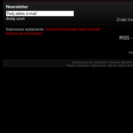
Newsletter
Znaki to
Najnowsze wydarzenie:
Norweski Kvelertak zagra autorski
koncert we Wrocławiu!
RSS -
Sta
Dziękujemy za odwiedziny. Zawsze aktualne 
Sklepy, festiwale, ogłoszenia, zdjęcia, bilety. R