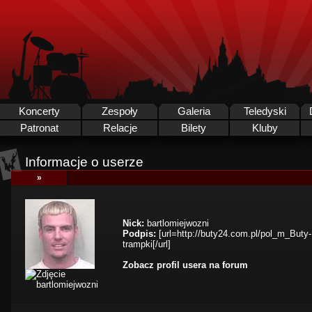
Koncerty
Zespoły
Galeria
Teledyski
Patronat
Relacje
Bilety
Kluby
Informacje o userze
»
Nick:
bartlomiejwozni
Podpis:
[url=http://buty24.com.pl/pol_m_But
trampki[/url]
Zobacz profil usera na forum