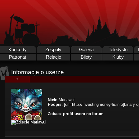
Koncerty
Zespoły
Galeria
Teledyski
Patronat
Relacje
Bilety
Kluby
Informacje o userze
»
Nick:
Mariawul
Podpis:
[url=http://investingmoney4u.info]binary op
Zobacz profil usera na forum