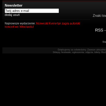
Newsletter
Znaki to
Najnowsze wydarzenie:
Norweski Kvelertak zagra autorski
koncert we Wrocławiu!
RSS -
Sta
Dziękujemy za odwiedziny. Zawsze aktualne 
Sklepy, festiwale, ogłoszenia, zdjęcia, bilety. R