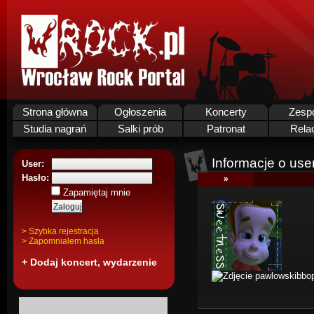
Strona główna
Ogłoszenia
Koncerty
Zesp
Studia nagrań
Salki prób
Patronat
Rela
Informacje o use
User:
Hasło:
»
Zapamiętaj mnie
> Szybka rejestracja
> Zapomnialem hasla
+ Dodaj koncert, wydarzenie