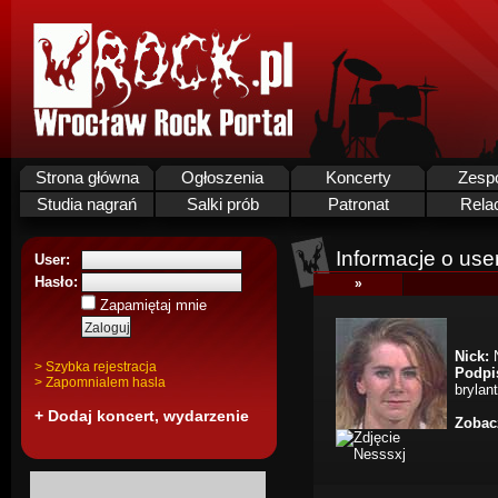
Strona główna
Ogłoszenia
Koncerty
Zesp
Studia nagrań
Salki prób
Patronat
Rela
Informacje o use
User:
Hasło:
»
Zapamiętaj mnie
Nick:
N
> Szybka rejestracja
Podpi
> Zapomnialem hasla
brylant
+ Dodaj koncert, wydarzenie
Zobacz