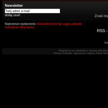
Newsletter
Znaki to
Najnowsze wydarzenie:
Norweski Kvelertak zagra autorski
koncert we Wrocławiu!
RSS -
Sta
Dziękujemy za odwiedziny. Zawsze aktualne 
Sklepy, festiwale, ogłoszenia, zdjęcia, bilety. R