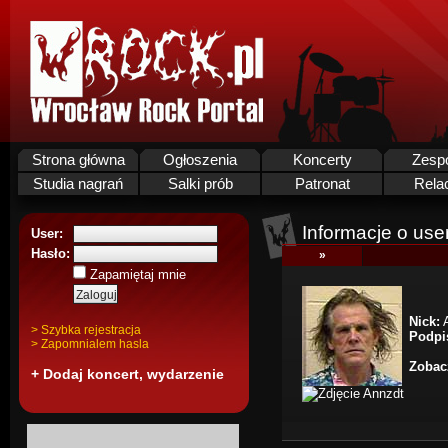
Strona główna
Ogłoszenia
Koncerty
Zesp
Studia nagrań
Salki prób
Patronat
Rela
Informacje o use
User:
Hasło:
»
Zapamiętaj mnie
Nick:
A
> Szybka rejestracja
Podpi
> Zapomnialem hasla
Zobacz
+ Dodaj koncert, wydarzenie