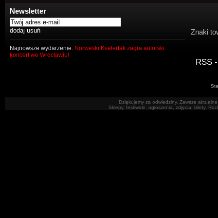
Newsletter
Znaki to
Najnowsze wydarzenie:
Norweski Kvelertak zagra autorski
koncert we Wrocławiu!
RSS -
Sta
Dziękujemy za odwiedziny. Zawsze aktualne 
Sklepy, festiwale, ogłoszenia, zdjęcia, bilety. R