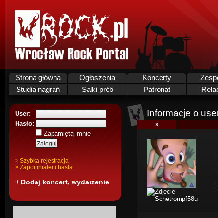
Strona główna
Ogłoszenia
Koncerty
Zesp
Studia nagrań
Salki prób
Patronat
Rela
Informacje o use
User:
Hasło:
»
Zapamiętaj mnie
> Szybka rejestracja
> Zapomnialem hasla
+ Dodaj koncert, wydarzenie