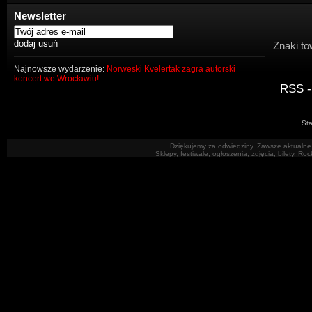
Newsletter
Znaki to
Najnowsze wydarzenie:
Norweski Kvelertak zagra autorski
koncert we Wrocławiu!
RSS -
Sta
Dziękujemy za odwiedziny. Zawsze aktualne 
Sklepy, festiwale, ogłoszenia, zdjęcia, bilety. R