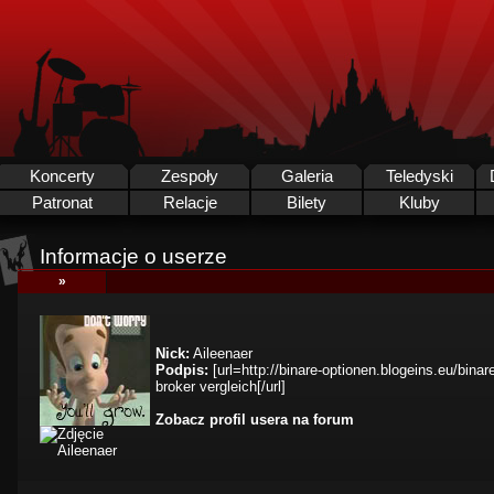
Koncerty
Zespoły
Galeria
Teledyski
Patronat
Relacje
Bilety
Kluby
Informacje o userze
»
Nick:
Aileenaer
Podpis:
[url=http://binare-optionen.blogeins.eu/bina
broker vergleich[/url]
Zobacz profil usera na forum