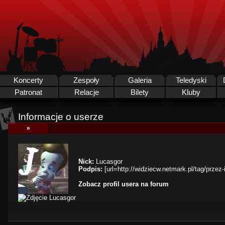
Koncerty
Zespoły
Galeria
Teledyski
Patronat
Relacje
Bilety
Kluby
Informacje o userze
»
Nick:
Lucasgor
Podpis:
[url=http://widziecw.netmark.pl/tag/przez-i
Zobacz profil usera na forum