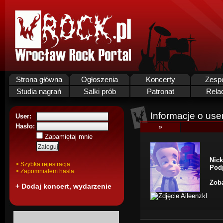
Strona główna
Ogłoszenia
Koncerty
Zesp
Studia nagrań
Salki prób
Patronat
Rela
Informacje o use
User:
Hasło:
»
Zapamiętaj mnie
Nick
> Szybka rejestracja
Pod
> Zapomnialem hasla
Zoba
+ Dodaj koncert, wydarzenie