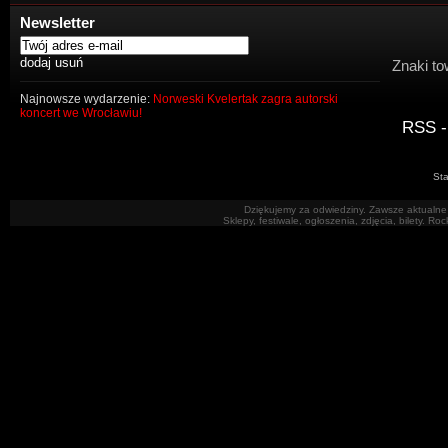
Newsletter
Znaki to
Najnowsze wydarzenie:
Norweski Kvelertak zagra autorski
koncert we Wrocławiu!
RSS -
Sta
Dziękujemy za odwiedziny. Zawsze aktualne 
Sklepy, festiwale, ogłoszenia, zdjęcia, bilety. R